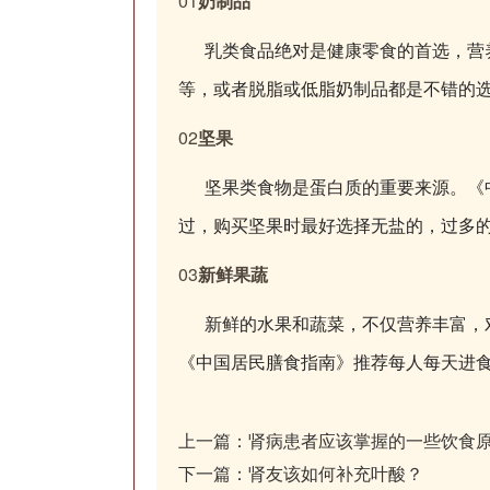
0
1
奶制品
乳类食品绝对是健康零食的首选，营
等，或者脱脂或低脂奶制品都是不错的
0
2
坚果
坚果类食物是蛋白质的重要来源。
《
过，购买坚果时最好选择无盐的，过多
0
3
新鲜果蔬
新鲜的水果和蔬菜，不仅营养丰富，对
《中国居民膳食指南》推荐每人每天进食蔬菜3
上一篇：
肾病患者应该掌握的一些饮食
下一篇：
肾友该如何补充叶酸？